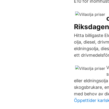
E10 för inomhust
Riksdagen
Hitta billigaste 
olja, diesel, driv
eldningsolja, die
ett drivmedelsfö
V
s
eller eldningsol
skogsbrukare, en
med behov av dies
Öppettider karls