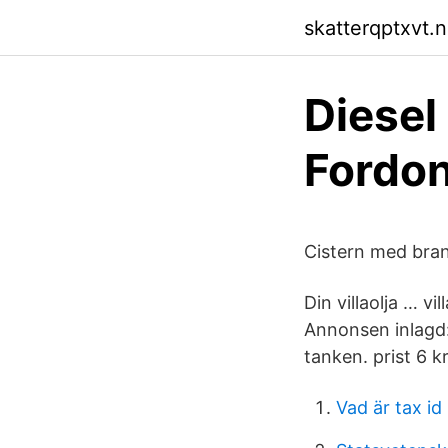
skatterqptxvt.n
Diesel
Fordon
Cistern med bra
Din villaolja … vi
Annonsen inlagd: 
tanken. prist 6 kr
Vad är tax i