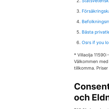
Statsvetensk
Försäkringsk
Befolknings
Bästa privat
Osrs if you l
* Villaolja 11590
Välkommen med di
tillkomma. Priser v
Consent
och Eldn