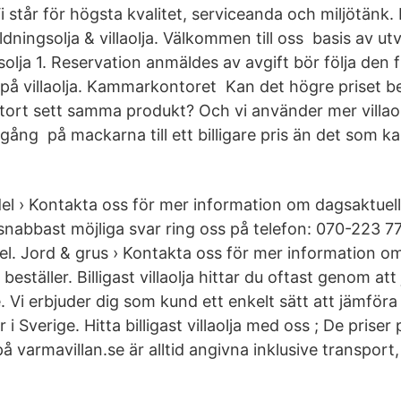
i står för högsta kvalitet, serviceanda och miljötänk. 
ldningsolja & villaolja. Välkommen till oss basis av u
solja 1. Reservation anmäldes av avgift bör följa den 
 på villaolja. Kammarkontoret Kan det högre priset be
i stort sett samma produkt? Och vi använder mer villao
lgång på mackarna till ett billigare pris än det som ka
el › Kontakta oss för mer information om dagsaktuell
 snabbast möjliga svar ring oss på telefon: 070-223 77
el. Jord & grus › Kontakta oss för mer information o
beställer. Billigast villaolja hittar du oftast genom at
. Vi erbjuder dig som kund ett enkelt sätt att jämföra 
 i Sverige. Hitta billigast villaolja med oss ; De priser 
 på varmavillan.se är alltid angivna inklusive transport