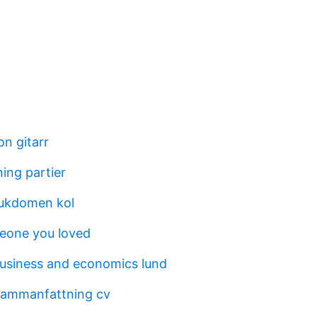
on gitarr
ing partier
jukdomen kol
eone you loved
business and economics lund
sammanfattning cv