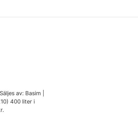
 Säljes av: Basim |
0) 400 liter i
r.