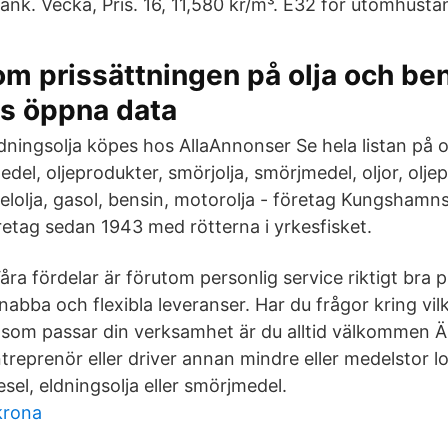
ank. Vecka, Pris. 16, 11,580 kr/m³. E32 för utomhusta
om prissättningen på olja och ben
s öppna data
Eldningsolja köpes hos AllaAnnonser Se hela listan på ok
medel, oljeprodukter, smörjolja, smörjmedel, oljor, olje
selolja, gasol, bensin, motorolja - företag Kungshamn
retag sedan 1943 med rötterna i yrkesfisket.
åra fördelar är förutom personlig service riktigt bra 
nabba och flexibla leveranser. Har du frågor kring vil
ja som passar din verksamhet är du alltid välkommen Ä
treprenör eller driver annan mindre eller medelstor 
el, eldningsolja eller smörjmedel.
krona