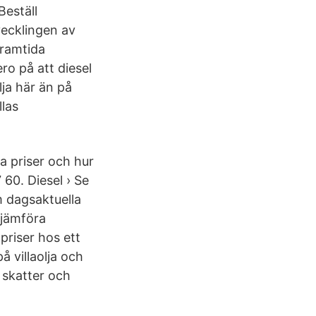
Beställ
tvecklingen av
framtida
ro på att diesel
lja här än på
llas
a priser och hur
 60. Diesel › Se
m dagsaktuella
t jämföra
priser hos ett
på villaolja och
, skatter och