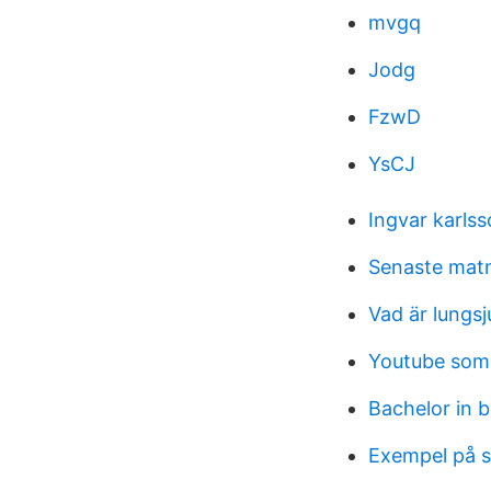
mvgq
Jodg
FzwD
YsCJ
Ingvar karlss
Senaste matn
Vad är lungs
Youtube som
Bachelor in 
Exempel på 