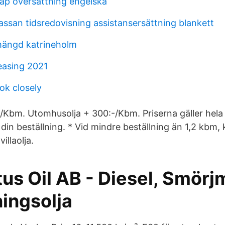
ap översättning engelska
assan tidsredovisning assistansersättning blankett
mängd katrineholm
leasing 2021
ook closely
:-/Kbm. Utomhusolja + 300:-/Kbm. Priserna gäller hela
n beställning. * Vid mindre beställning än 1,2 kbm, k
illaolja.
us Oil AB - Diesel, Smörj
ingsolja