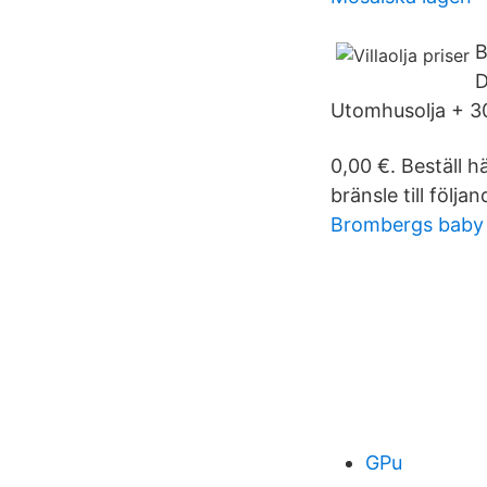
B
D
Utomhusolja + 30
0,00 €. Beställ hä
bränsle till följ
Brombergs baby 
GPu