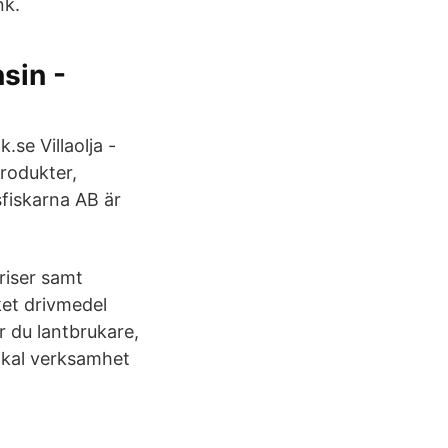
nk.
sin -
.se Villaolja -
produkter,
sfiskarna AB är
priser samt
ket drivmedel
r du lantbrukare,
lokal verksamhet