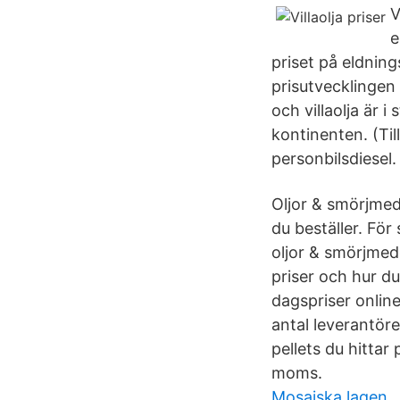
V
e
priset på eldning
prisutvecklingen
och villaolja är 
kontinenten. (Til
personbilsdiesel.
Oljor & smörjmed
du beställer. För
oljor & smörjmed
priser och hur du 
dagspriser online
antal leverantörer
pellets du hittar
moms.
Mosaiska lagen